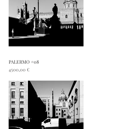
PALERMO #08
Prezzo
4500,00 €