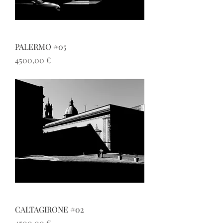
PALERMO #05
Prezzo
4500,00 €
CALTAGIRONE #02
Prezzo
4500,00 €