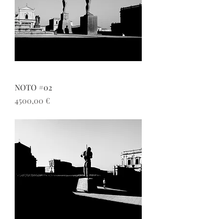
NOTO #02
Prezzo
4500,00 €