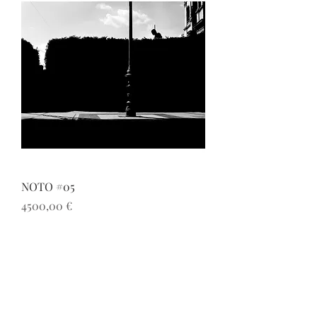
NOTO #05
Prezzo
4500,00 €