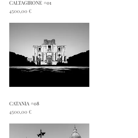
CALTAGIRONE #01
Prezzo
4500,00 €
CATANIA #08
Prezzo
4500,00 €