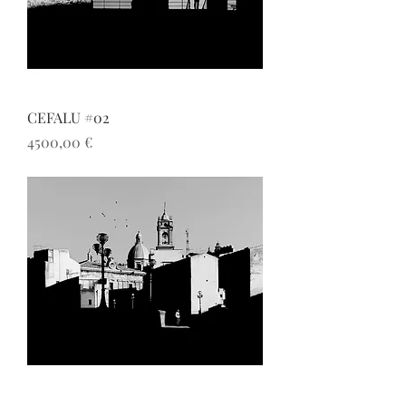
CEFALU #02
Prezzo
4500,00 €