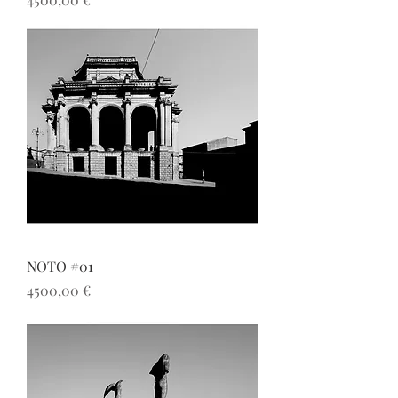
NOTO #01
Prezzo
4500,00 €