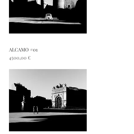
ALCAMO #01
Prezzo
4500,00 €