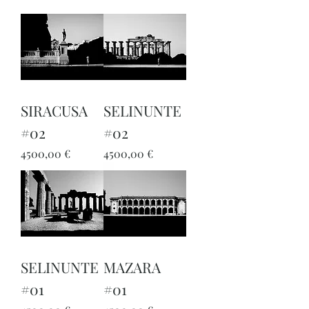
SIRACUSA
SELINUNTE
#02
#02
Prezzo
Prezzo
4500,00 €
4500,00 €
SELINUNTE
MAZARA
#01
#01